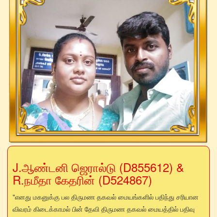
J.ஆண்டனி ஜெரால்டு (D855612) &
R.நமீதா கேதரின் (D524867)
"எனது மகனுக்கு பல திருமண தகவல் மையங்களில் பதிந்து சரியான
விவரம் கிடைக்காமல் பின் தேவி திருமண தகவல் மையத்தில் பதிவு