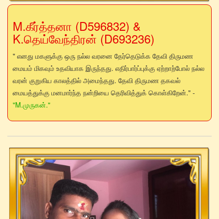
M.கீர்த்தனா (D596832) &
K.தெய்வேந்திரன் (D693236)
" எனது மகளுக்கு ஒரு நல்ல வரனை தேர்தெடுக்க தேவி திருமண
மையம் மிகவும் உதவியாக இருந்தது. எதிர்பார்ப்புக்கு ஏற்றாற்போல் நல்ல
வரன் குறுகிய காலத்தில் அமைந்தது. தேவி திருமண தகவல்
மையத்துக்கு மனமார்ந்த நன்றியை தெரிவித்துக் கொள்கிறேன்." -
"M.முருகன்."