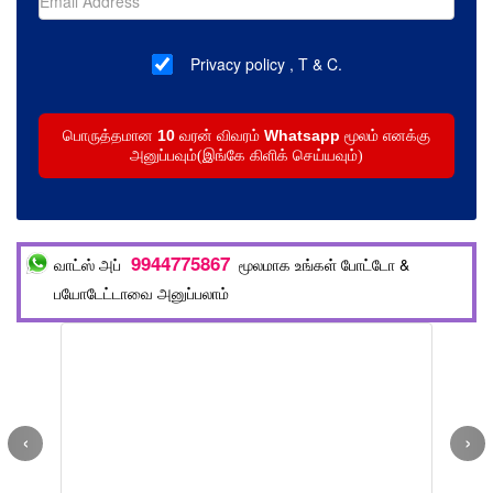
Privacy policy
,
T & C.
10
Whatsapp
பொருத்தமான
வரன் விவரம்
மூலம் எனக்கு
அனுப்பவும்(இங்கே கிளிக் செய்யவும்)
9944775867
வாட்ஸ் அப்
மூலமாக உங்கள் போட்டோ &
பயோடேட்டாவை அனுப்பலாம்
‹
›