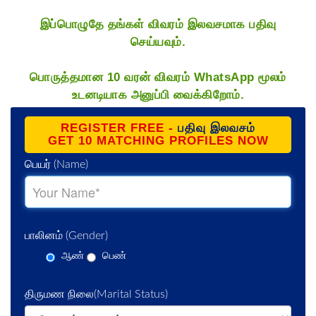
இப்பொழுதே தங்கள் விவரம் இலவசமாக பதிவு
செய்யவும்.
பொருத்தமான 10 வரன் விவரம் WhatsApp மூலம்
உடனடியாக அனுப்பி வைக்கிறோம்.
REGISTER FREE -
பதிவு இலவசம்
GET 10 MATCHING PROFILES NOW
பெயர்
(Name)
பாலினம்
(Gender)
ஆண்
பெண்
திருமண நிலை
(Marital Status)