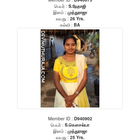
பெயர் :
S.நேதாஜி
இனம் :
முத்துராஜா
வயது :
26 Yrs.
கல்வி :
BA
Member ID :
D940902
பெயர் :
S.கௌசல்யா
இனம் :
முத்துராஜா
வயது :
25 Yrs.