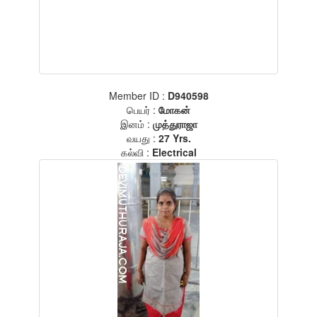
Member ID :
D940598
பெயர் :
மோகன்
இனம் :
முத்துராஜா
வயது :
27 Yrs.
கல்வி :
Electrical