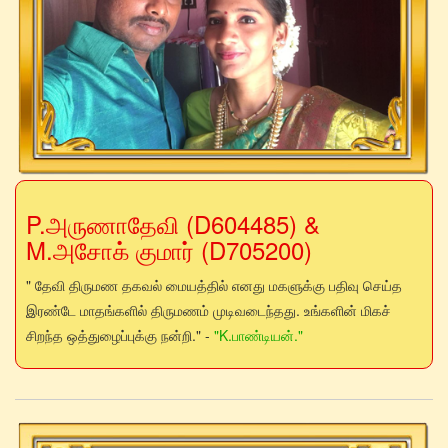
P.அருணாதேவி (D604485) &
M.அசோக் குமார் (D705200)
" தேவி திருமண தகவல் மையத்தில் எனது மகளுக்கு பதிவு செய்த
இரண்டே மாதங்களில் திருமணம் முடிவடைந்தது. உங்களின் மிகச்
சிறந்த ஒத்துழைப்புக்கு நன்றி." -
"K.பாண்டியன்."