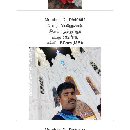
Member ID :
D940652
பெயர் :
V.மஹேஸ்வரி
இனம் :
முத்துராஜா
வயது :
32 Yrs.
கல்வி :
BCom.,MBA
Member ID :
D940675